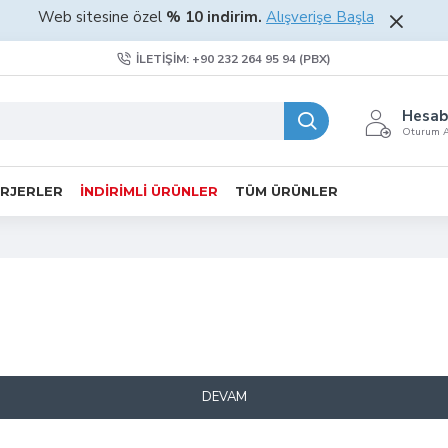
Web sitesine özel
%
10 indirim.
Alışverişe Başla
İLETIŞIM: +90 232 264 95 94 (PBX)
Hesab
Oturum Aç
RJERLER
İNDIRIMLI ÜRÜNLER
TÜM ÜRÜNLER
DEVAM