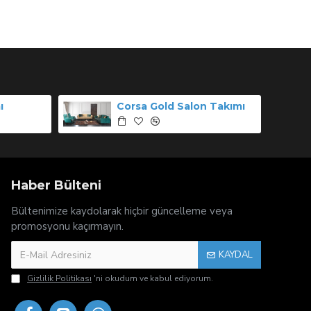
ı
Corsa Gold Salon Takımı
Haber Bülteni
Bültenimize kaydolarak hiçbir güncelleme veya
promosyonu kaçırmayın.
KAYDAL
Gizlilik Politikası
'ni okudum ve kabul ediyorum.