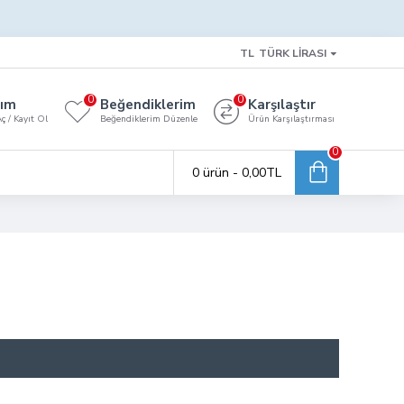
TL
TÜRK LIRASI
0
0
ım
Beğendiklerim
Karşılaştır
 / Kayıt Ol
Beğendiklerim Düzenle
Ürün Karşılaştırması
0
0 ürün - 0,00TL