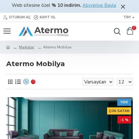
Web sitesine özel
%
10 indirim.
Alışverişe Başla
OTURUM AÇ
KAYIT OL
TRY
0
Markalar
Atermo Mobilya
Atermo Mobilya
0
YENI
ÇOK SATAN
-1 %